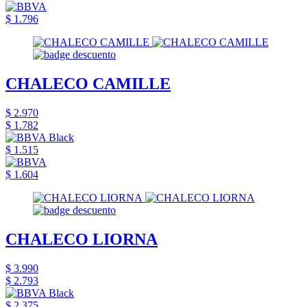
$ 1.796
CHALECO CAMILLE
$ 2.970
$ 1.782
$ 1.515
$ 1.604
CHALECO LIORNA
$ 3.990
$ 2.793
$ 2.375