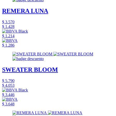
REMERA LUNA
$ 3.570
$ 1.428
$ 1.214
$ 1.286
SWEATER BLOOM
$ 5.790
$ 4.053
$ 3.446
$ 3.648