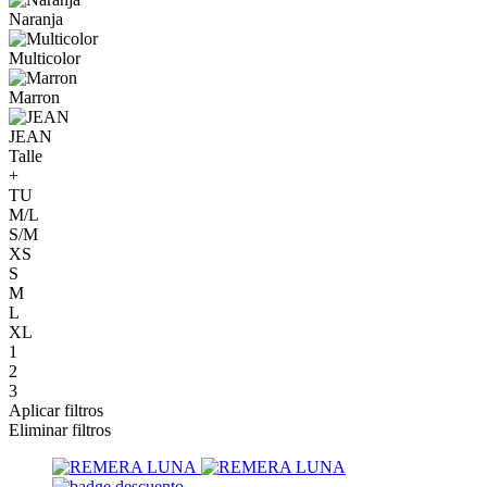
Naranja
Multicolor
Marron
JEAN
Talle
+
TU
M/L
S/M
XS
S
M
L
XL
1
2
3
Aplicar filtros
Eliminar filtros