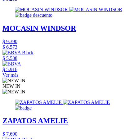
MOCASIN WINDSOR
$ 9.390
$ 6.573
$ 5.588
$ 5.916
Ver más
NEW IN
ZAPATOS AMELIE
$ 7.690