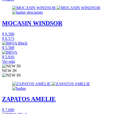
MOCASIN WINDSOR
$ 9.390
$ 6.573
$ 5.588
$ 5.916
Ver más
NEW IN
ZAPATOS AMELIE
$ 7.690