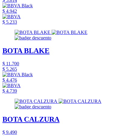
$ 5.814
$ 4.942
$ 5.233
BOTA BLAKE
$ 11.700
$ 5.265
$ 4.476
$ 4.739
BOTA CALZURA
$ 9.490