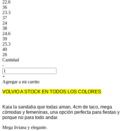
22.6
36
23.3
37
24
38
24.6
39
25.3
40
26
Cantidad
-
+
Agregar a mi carrito
VOLVIO A STOCK EN TODOS LOS COLORES
Kaia la sandalia que todas aman, 4cm de taco, mega
cómodas y femeninas, una opción perfecta para fiestas y
porque no para todo andar.
Mega liviana y elegante.