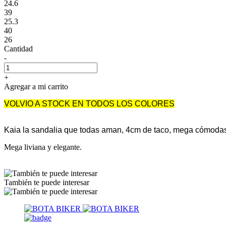
24.6
39
25.3
40
26
Cantidad
-
+
Agregar a mi carrito
VOLVIO A STOCK EN TODOS LOS COLORES
Kaia la sandalia que todas aman, 4cm de taco, mega cómodas y
Mega liviana y elegante.
También te puede interesar