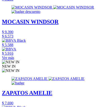
MOCASIN WINDSOR
$ 9.390
$ 6.573
$ 5.588
$ 5.916
Ver más
NEW IN
ZAPATOS AMELIE
$ 7.690