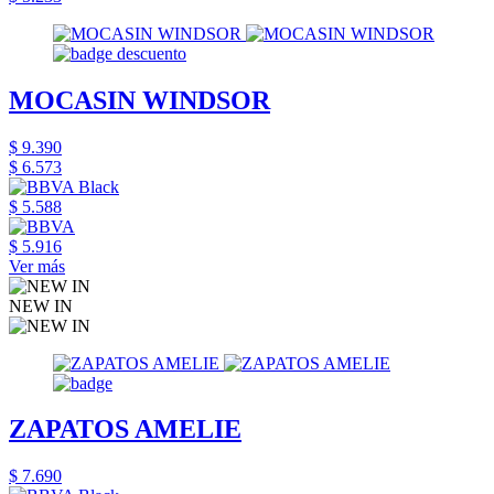
MOCASIN WINDSOR
$ 9.390
$ 6.573
$ 5.588
$ 5.916
Ver más
NEW IN
ZAPATOS AMELIE
$ 7.690